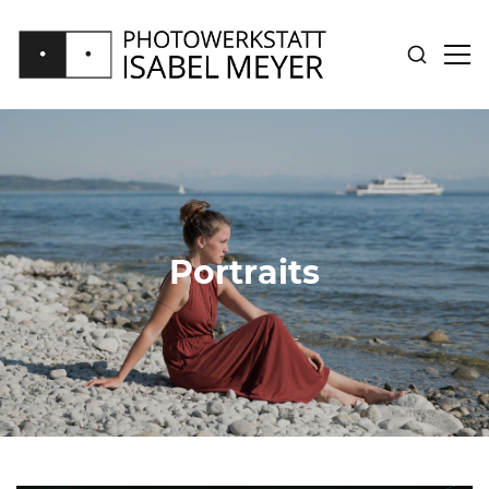
SUCHE
SID
ANZEIGE
ANZ
PHOTOWERKSTATT
ISABEL
MEYER
Portraits