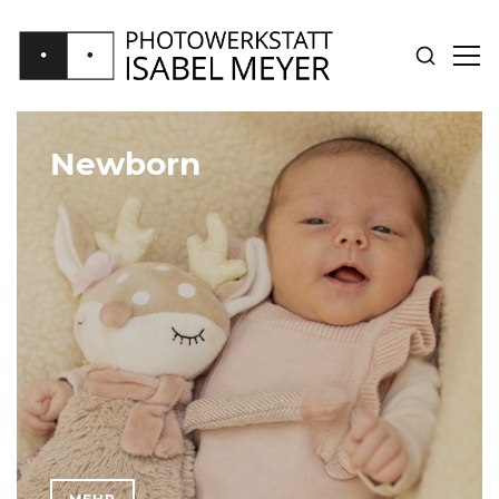
SUCHE
SID
ANZEIGE
ANZ
PHOTOWERKSTATT
ISABEL
Newborn
MEYER