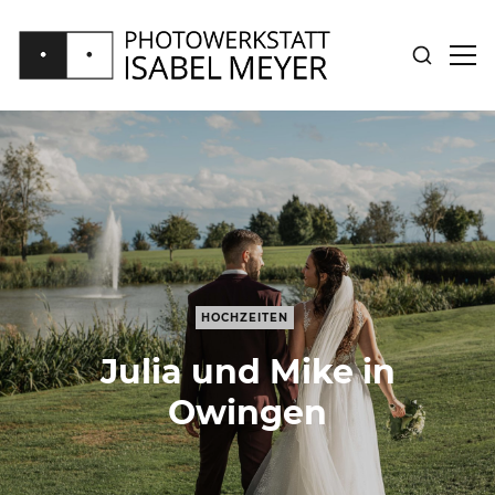
SUCHE
SID
ANZEIGE
ANZ
PHOTOWERKSTATT
ISABEL
MEYER
HOCHZEITEN
Julia und Mike in
Owingen